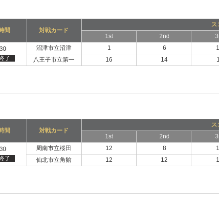
ス
時間
対戦カード
1st
2nd
3
沼津市立沼津
1
6
:30
終了
八王子市立第一
16
14
ス
時間
対戦カード
1st
2nd
3
周南市立桜田
12
8
:30
終了
仙北市立角館
12
12