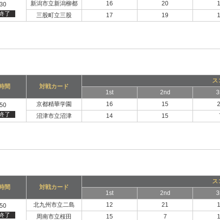
新潟市立新潟柳都
16
20
:30
終了
三股町立三股
17
19
ス
時間
対戦カード
1st
2nd
3
京都精華学園
16
15
:50
終了
沼津市立沼津
14
15
ス
時間
対戦カード
1st
2nd
3
北九州市立二島
12
21
:50
終了
周南市立桜田
15
7