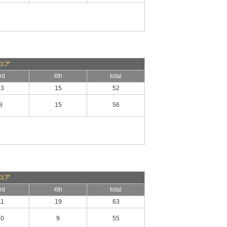
コア
rd
4th
total
23
15
52
8
15
56
コア
rd
4th
total
11
19
63
20
9
55