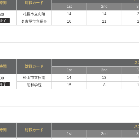
時間
対戦カード
1st
2nd
3
札幌市立向陵
14
14
:30
終了
名古屋市立長良
16
21
ス
時間
対戦カード
1st
2nd
3
松山市立拓南
14
13
:30
終了
昭和学院
15
8
ス
時間
対戦カード
1st
2nd
3