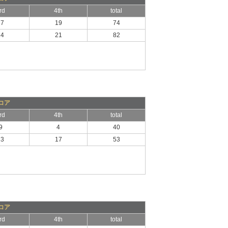
rd
4th
total
27
19
74
24
21
82
コア
rd
4th
total
9
4
40
13
17
53
コア
rd
4th
total