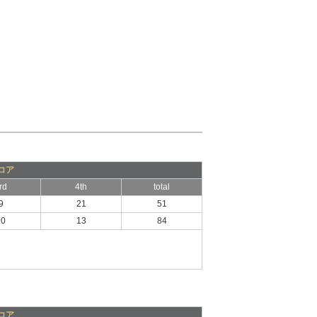
コア
rd
4th
total
9
21
51
20
13
84
コア