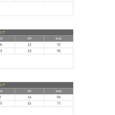
コア
rd
4th
total
16
12
72
13
15
50
コア
rd
4th
total
7
14
65
15
31
77