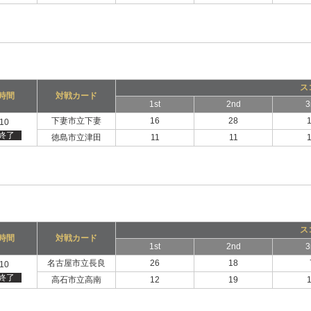
ス
時間
対戦カード
1st
2nd
3
下妻市立下妻
16
28
:10
終了
徳島市立津田
11
11
ス
時間
対戦カード
1st
2nd
3
名古屋市立長良
26
18
:10
終了
高石市立高南
12
19