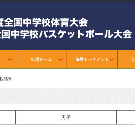
出場チーム
決勝トーナメント
会
程結果
男子