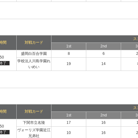
ス
時間
対戦カード
1st
2nd
3
盛岡白百合学園
8
6
:50
学校法人川島学園れ
終了
19
14
いめい
ス
時間
対戦カード
1st
2nd
3
下関市立名陵
17
16
:50
ヴォーリズ学園近江
終了
10
16
兄弟社