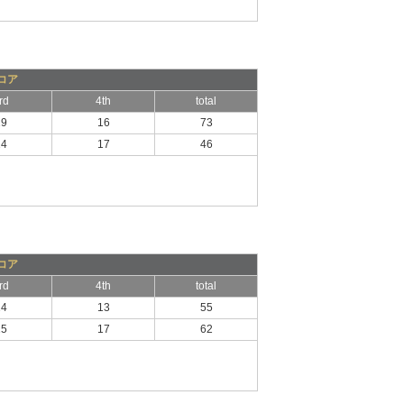
コア
rd
4th
total
19
16
73
14
17
46
コア
rd
4th
total
14
13
55
15
17
62