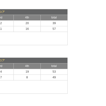
コア
rd
4th
total
12
20
39
11
16
57
コア
rd
4th
total
14
19
53
17
8
49