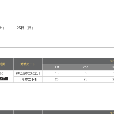
（土）
25日（日）
ス
時間
対戦カード
1st
2nd
3
和歌山市立紀之川
15
6
:30
終了
下妻市立下妻
26
25
ス