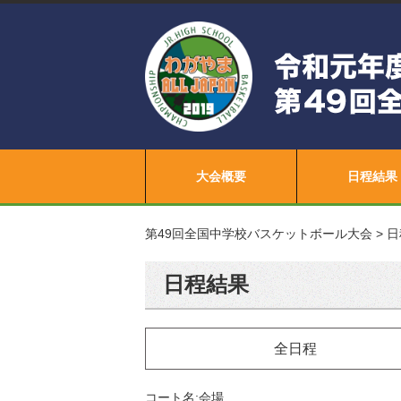
大会概要
日程結果
第49回全国中学校バスケットボール大会
>
日
日程結果
全日程
コート名:会場