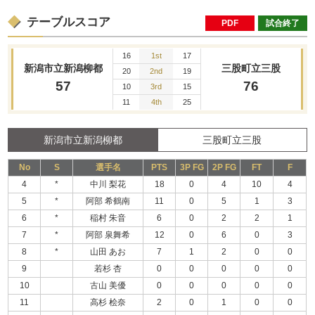
テーブルスコア
PDF
試合終了
16
1st
17
新潟市立新潟柳都
三股町立三股
20
2nd
19
57
76
10
3rd
15
11
4th
25
新潟市立新潟柳都
三股町立三股
No
S
選手名
PTS
3P FG
2P FG
FT
F
4
*
中川 梨花
18
0
4
10
4
5
*
阿部 希鶴南
11
0
5
1
3
6
*
稲村 朱音
6
0
2
2
1
7
*
阿部 泉舞希
12
0
6
0
3
8
*
山田 あお
7
1
2
0
0
9
若杉 杏
0
0
0
0
0
10
古山 美優
0
0
0
0
0
11
高杉 桧奈
2
0
1
0
0