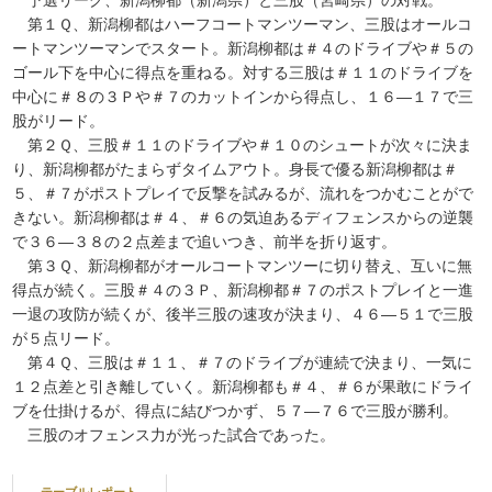
予選リーグ、新潟柳都（新潟県）と三股（宮崎県）の対戦。
第１Ｑ、新潟柳都はハーフコートマンツーマン、三股はオールコ
ートマンツーマンでスタート。新潟柳都は＃４のドライブや＃５の
ゴール下を中心に得点を重ねる。対する三股は＃１１のドライブを
中心に＃８の３Ｐや＃７のカットインから得点し、１６―１７で三
股がリード。
第２Ｑ、三股＃１１のドライブや＃１０のシュートが次々に決ま
り、新潟柳都がたまらずタイムアウト。身長で優る新潟柳都は＃
５、＃７がポストプレイで反撃を試みるが、流れをつかむことがで
きない。新潟柳都は＃４、＃６の気迫あるディフェンスからの逆襲
で３６―３８の２点差まで追いつき、前半を折り返す。
第３Ｑ、新潟柳都がオールコートマンツーに切り替え、互いに無
得点が続く。三股＃４の３Ｐ、新潟柳都＃７のポストプレイと一進
一退の攻防が続くが、後半三股の速攻が決まり、４６―５１で三股
が５点リード。
第４Ｑ、三股は＃１１、＃７のドライブが連続で決まり、一気に
１２点差と引き離していく。新潟柳都も＃４、＃６が果敢にドライ
ブを仕掛けるが、得点に結びつかず、５７―７６で三股が勝利。
三股のオフェンス力が光った試合であった。