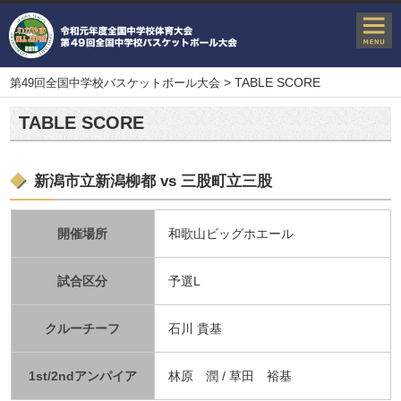
>
TABLE SCORE
第49回全国中学校バスケットボール大会
TABLE SCORE
新潟市立新潟柳都 vs 三股町立三股
開催場所
和歌山ビッグホエール
試合区分
予選L
クルーチーフ
石川 貴基
1st/2ndアンパイア
林原 潤 / 草田 裕基