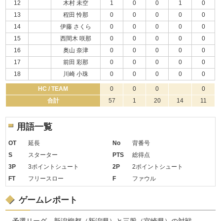
12
木村 未空
1
0
0
1
0
13
程田 怜那
0
0
0
0
0
14
伊藤 さくら
0
0
0
0
0
15
西間木 咲那
0
0
0
0
0
16
奥山 奈津
0
0
0
0
0
17
前田 彩那
0
0
0
0
0
18
川崎 小珠
0
0
0
0
0
HC / TEAM
0
0
0
0
合計
57
1
20
14
11
用語一覧
OT
延長
No
背番号
S
スターター
PTS
総得点
3P
3ポイントシュート
2P
2ポイントシュート
FT
フリースロー
F
ファウル
ゲームレポート