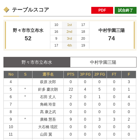
テーブルスコア
PDF
試合終了
10
1st
17
野々市市立布水
中村学園三陽
16
2nd
18
52
74
9
3rd
20
17
4th
19
野々市市立布水
中村学園三陽
No
S
選手名
PTS
3P FG
2P FG
FT
F
4
萩原 次郎
0
0
0
0
3
5
*
針多 慶次朗
22
4
5
0
1
6
*
石田 丈人
2
0
1
0
4
7
角嶋 玲音
0
0
0
0
0
8
髙 康之武
0
0
0
0
0
9
*
廣橋 慧吾
9
0
3
3
2
10
大石橋 琉匠
0
0
0
0
0
11
山田 翼
0
0
0
0
0