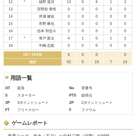
12
*
福野 遥河
13
0
6
1
2
13
宮野前 青悟
0
0
0
0
0
14
井浦 健佑
0
0
0
0
0
15
市野 啄也
0
0
0
0
0
16
信本 羽也斗
2
0
0
2
0
17
*
脊戸 新太
4
1
0
1
2
18
中嶋 志龍
0
0
0
0
0
HC / TEAM
0
0
0
0
合計
52
5
15
7
14
用語一覧
OT
延長
No
背番号
S
スターター
PTS
総得点
3P
3ポイントシュート
2P
2ポイントシュート
FT
フリースロー
F
ファウル
ゲームレポート