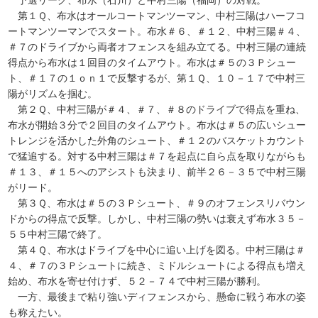
予選リーグ、布水（石川）と中村三陽（福岡）の対戦。
第１Ｑ、布水はオールコートマンツーマン、中村三陽はハーフコ
ートマンツーマンでスタート。布水＃６、＃１２、中村三陽＃４、
＃７のドライブから両者オフェンスを組み立てる。中村三陽の連続
得点から布水は１回目のタイムアウト。布水は＃５の３Ｐシュー
ト、＃１７の１ｏｎ１で反撃するが、第１Ｑ、１０－１７で中村三
陽がリズムを掴む。
第２Ｑ、中村三陽が＃４、＃７、＃８のドライブで得点を重ね、
布水が開始３分で２回目のタイムアウト。布水は＃５の広いシュー
トレンジを活かした外角のシュート、＃１２のバスケットカウント
で猛追する。対する中村三陽は＃７を起点に自ら点を取りながらも
＃１３、＃１５へのアシストも決まり、前半２６－３５で中村三陽
がリード。
第３Ｑ、布水は＃５の３Ｐシュート、＃９のオフェンスリバウン
ドからの得点で反撃。しかし、中村三陽の勢いは衰えず布水３５－
５５中村三陽で終了。
第４Ｑ、布水はドライブを中心に追い上げを図る。中村三陽は＃
４、＃７の３Ｐシュートに続き、ミドルシュートによる得点も増え
始め、布水を寄せ付けず、５２－７４で中村三陽が勝利。
一方、最後まで粘り強いディフェンスから、懸命に戦う布水の姿
も称えたい。