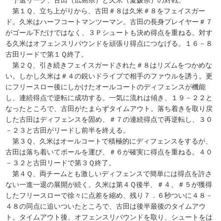
予選リーグ、古田（広島県）と久米（愛媛県）の対戦。
第１Ｑ、立ち上がりから、古田＃８は久米＃８をフェイスガー
ド。久米はハーフコートマンツーマン。古田の長身プレイヤー＃７
がゴール下だけではなく、３Ｐシュートも決め得点を重ねる。対す
る久米はオフェンスリバウンドを頑張り得点につなげる。１６－８
古田リードで第１Ｑ終了。
第２Ｑ、引き続きフェイスガードされた＃８はリズムをつかめな
い。しかし久米は＃４の鋭いドライブで相手のファウルを誘う。更
にフリースロー後にしかけたオールコートのディフェンスが機能
し、連続得点で逆転に成功する。一気に流れは傾き、１９－２２と
なったところで、古田がたまらずタイムアウト。落ち着きを取り戻
した古田はディフェンスを固め、＃７の連続得点で再逆転し、３０
－２３と古田がリードし前半を終える。
第３Ｑ、久米はオールコートで積極的にディフェンスをするが、
古田は落ち着いてボールを運び、＃６が確実に得点を重ねる。４０
－３２と古田リードで第３Ｑ終了。
第４Ｑ、両チームとも激しいディフェンスで簡単には得点を許さ
ない一進一退の展開が続く。久米は第４Ｑ後半、＃４、＃５が獲得
したフリースローで徐々に点差を縮め、残り７．６秒ついに４８－
４８の同点に追いついたところで、古田は後半最後のタイムアウ
ト。タイムアウト後、オフェンスリバウンドを取り、シュートをは