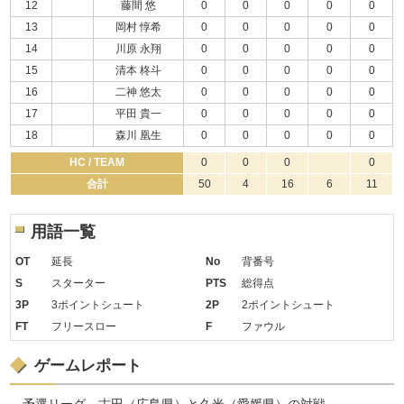
12
藤間 悠
0
0
0
0
0
13
岡村 惇希
0
0
0
0
0
14
川原 永翔
0
0
0
0
0
15
清本 柊斗
0
0
0
0
0
16
二神 悠太
0
0
0
0
0
17
平田 貴一
0
0
0
0
0
18
森川 凰生
0
0
0
0
0
HC / TEAM
0
0
0
0
合計
50
4
16
6
11
用語一覧
OT
延長
No
背番号
S
スターター
PTS
総得点
3P
3ポイントシュート
2P
2ポイントシュート
FT
フリースロー
F
ファウル
ゲームレポート