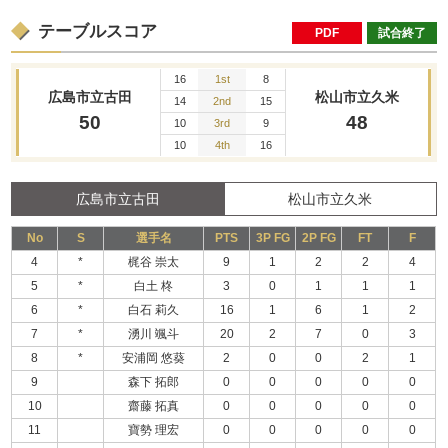
テーブルスコア
PDF
試合終了
16
1st
8
広島市立古田
松山市立久米
14
2nd
15
50
48
10
3rd
9
10
4th
16
広島市立古田
松山市立久米
No
S
選手名
PTS
3P FG
2P FG
FT
F
4
*
梶谷 崇太
9
1
2
2
4
5
*
白土 柊
3
0
1
1
1
6
*
白石 莉久
16
1
6
1
2
7
*
湧川 颯斗
20
2
7
0
3
8
*
安浦岡 悠葵
2
0
0
2
1
9
森下 拓郎
0
0
0
0
0
10
齋藤 拓真
0
0
0
0
0
11
寶勢 理宏
0
0
0
0
0